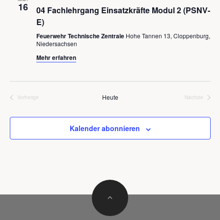
16
04 Fachlehrgang Einsatzkräfte Modul 2 (PSNV-
E)
Feuerwehr Technische Zentrale
Hohe Tannen 13, Cloppenburg,
Niedersachsen
Mehr erfahren
Heute
Vorherige
Nächste
Veranstaltungen
Veranstalt
Kalender abonnieren