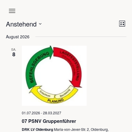
Anstehend
An
Ve
Liste
Datum
An
Na
August 2026
wählen.
Na
SA.
8
01.07.2026
-
28.03.2027
07 PSNV Gruppenführer
DRK LV Oldenburg
Maria-von-Jever-Str. 2, Oldenburg,