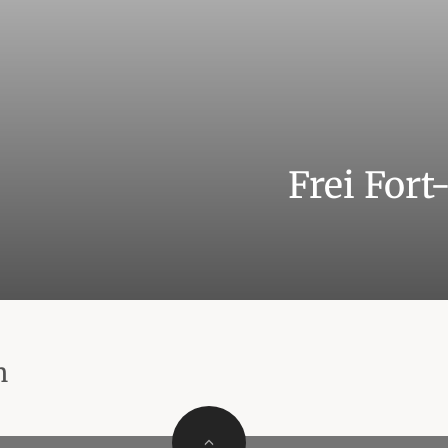
Frei For
n